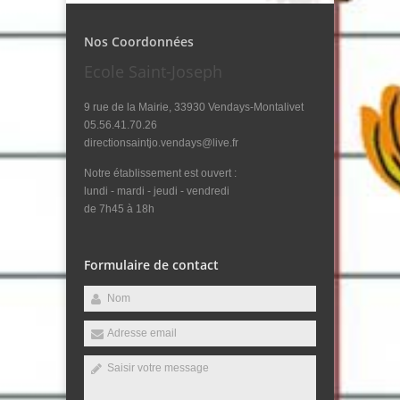
Nos Coordonnées
Ecole Saint-Joseph
9 rue de la Mairie, 33930 Vendays-Montalivet
05.56.41.70.26
directionsaintjo.vendays@live.fr
Notre établissement est ouvert :
lundi - mardi - jeudi - vendredi
de 7h45 à 18h
Formulaire de contact