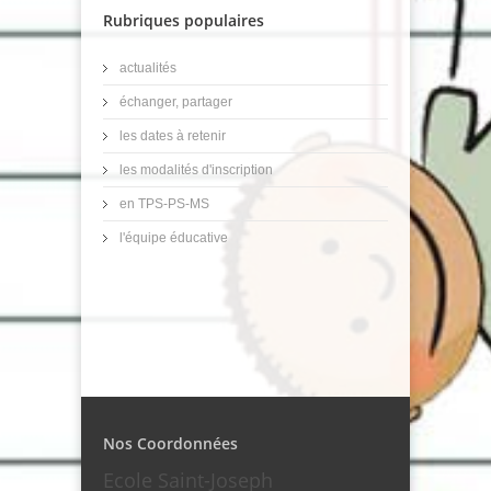
Rubriques populaires
actualités
échanger, partager
les dates à retenir
les modalités d'inscription
en TPS-PS-MS
l'équipe éducative
Nos Coordonnées
Ecole Saint-Joseph